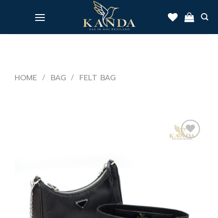
Skip
to
content
HOME
/
BAG
/
FELT BAG
Add
to
wishlist