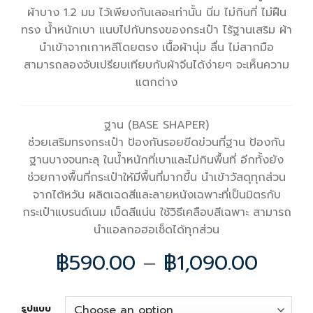
ผ้าบาง 1.2 มม ไว้เพียงกันเลอะเท่านั้น นิ่ม ไม่กินที่ ไม่ฝืน
ทรง น้ำหนักเบา แนบไปกับทรงของกระเป๋า ไร้ฐานเสริม ผ้า
นำเข้าจากเกาหลีโดยตรง เนื้อผ้านุ่ม ลื่น ไม่สากมือ
สามารถลองจับเปรียบเทียบกับผ้าจีนได้ง่ายๆ จะเห็นความ
แตกต่าง
ฐาน (BASE SHAPER)
ช่วยเสริมทรงกระเป๋า ป้องกันรอยขีดข่วนที่ฐาน ป้องกัน
ฐานบางจนทะลุ ในน้ำหนักที่เบาและไม่กินพื้นที่ อีกทั้งยัง
ช่วยกางพื้นที่กระเป๋าให้มีพื้นที่มากขึ้น นำเข้าวัสดุทุกส่วน
จากไต้หวัน ผลิตเฉดสีและลายหนังเฉพาะที่เป็นมิตรกับ
กระเป๋าแบรนด์เนม เม็ดสีแน่น ใช้วิธีเคลือบสีเฉพาะ สามารถ
นำแอลกอฮอเช็ดได้ทุกส่วน
฿
590.00
–
฿
1,090.00
รูปแบบ