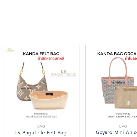
Add
to
wishlist
BAG
BAG
Goyard Mini Anj
Lv Bagatelle Felt Bag