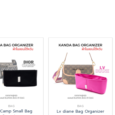
Add
Add
to
to
wishlist
wishlist
BAG
BAG
 Camp Small Bag
Lv diane Bag Organizer