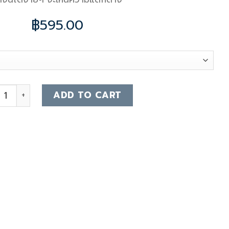
฿
595.00
agatelle Felt Bag quantity
ADD TO CART