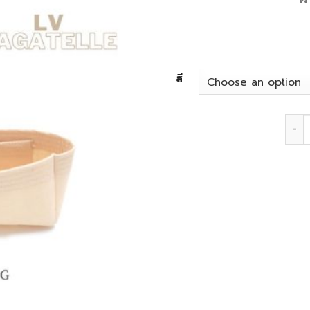
สี
Lv B