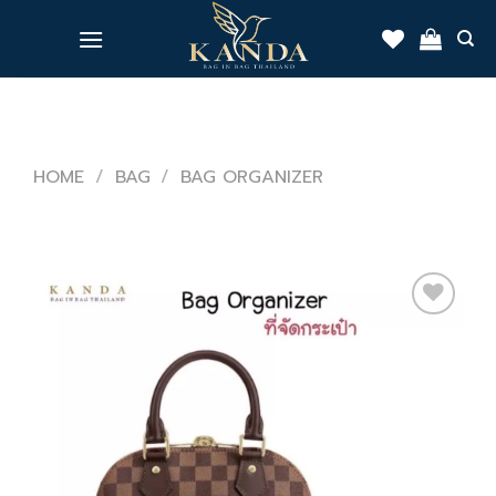
Skip
to
content
HOME
/
BAG
/
BAG ORGANIZER
Add
to
wishlist