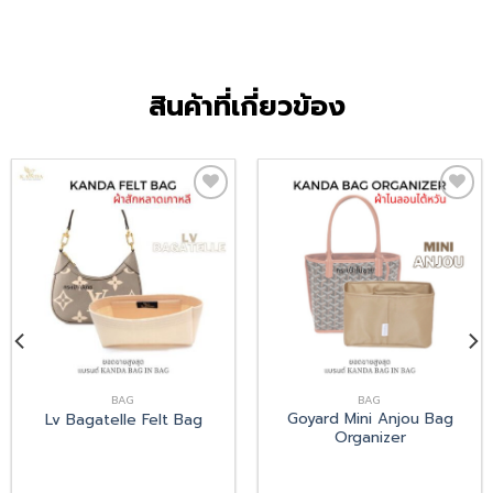
สินค้าที่เกี่ยวข้อง
Add
Add
to
to
wishlist
wishlist
BAG
BAG
Goyard Mini Anjou Bag
Lv Bagatelle Felt Bag
Organizer