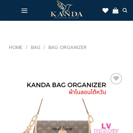
Skip
to
content
HOME
/
BAG
/
BAG ORGANIZER
Add
to
wishlist