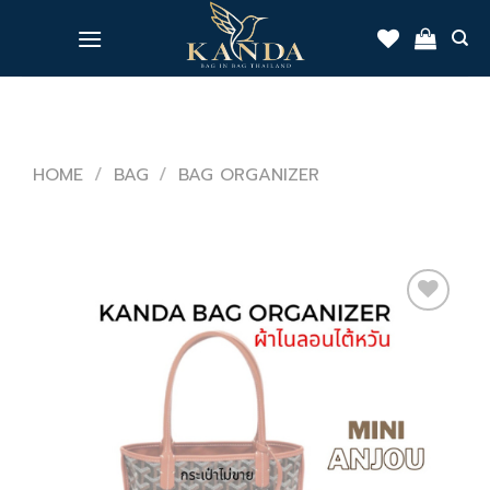
Skip
to
content
HOME
/
BAG
/
BAG ORGANIZER
Add
to
wishlist