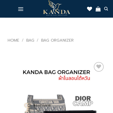
Skip
to
content
HOME
/
BAG
/
BAG ORGANIZER
Add
to
wishlist