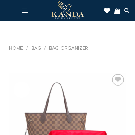
Skip
to
content
HOME
/
BAG
/
BAG ORGANIZER
Sale!
Add
to
wishlist