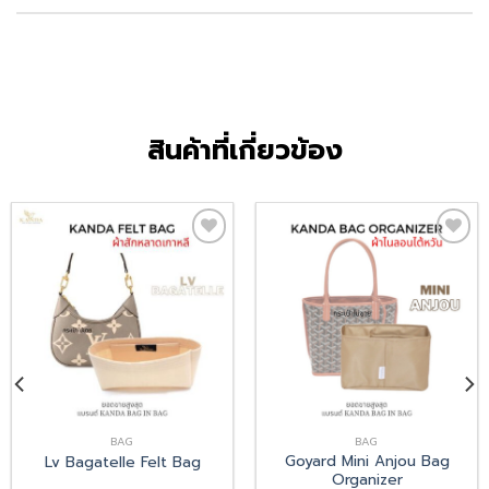
สินค้าที่เกี่ยวข้อง
Add
Add
to
to
wishlist
wishlist
BAG
BAG
Goyard Mini Anjou Bag
Lv Bagatelle Felt Bag
Organizer