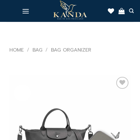
Skip
to
content
HOME
/
BAG
/
BAG ORGANIZER
Sale!
Add
to
wishlist