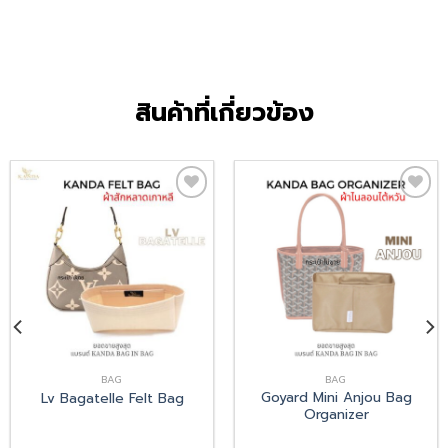
สินค้าที่เกี่ยวข้อง
Add
Add
to
to
wishlist
wishlist
BAG
BAG
Goyard Mini Anjou Bag
Lv Bagatelle Felt Bag
Organizer