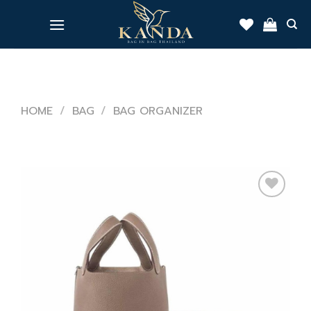
Skip
to
content
HOME
/
BAG
/
BAG ORGANIZER
Add
to
wishlist