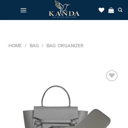
Skip
to
content
HOME
/
BAG
/
BAG ORGANIZER
Add
to
wishlist