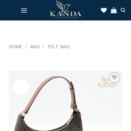
Skip
to
content
HOME
/
BAG
/
FELT BAG
Sale!
Add
to
wishlist