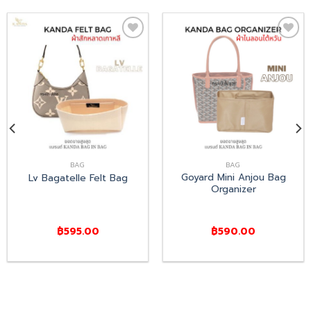
Add
Add
to
to
wishlist
wishlist
BAG
BAG
Goyard Mini Anjou Bag
Lv Bagatelle Felt Bag
Organizer
฿
595.00
฿
590.00